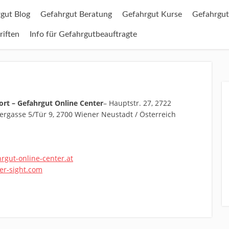
gut Blog
Gefahrgut Beratung
Gefahrgut Kurse
Gefahrgut
riften
Info für Gefahrgutbeauftragte
ort – Gefahrgut Online Center
– Hauptstr. 27, 2722
ergasse 5/Tür 9, 2700 Wiener Neustadt / Österreich
rgut-online-center.at
er-sight.com
bsite / Domain www.gefahrgut.other-sight.com.